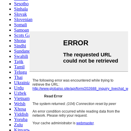
Sesotho
Sinhala
Slovak
Slovenian
Somali
Samoan
Scots Gaelic
Shona
Sindhi
Sundanese
Swahili
Tajik
Tamil
Telugu
Thai
Ukrainian
Urdu
Uzbek
Vietnamese
Welsh
Xhosa
Yiddish
Yoruba
Zulu
Kinyarwanda