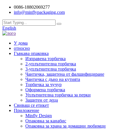
0086-18802069277
info@minflypackaging.com
English
У дома
относно
Гъвкава опаковка
Изправена торбичка
2-уплътнителна торбичка
3-уплътнителна торбичка
Чантичка, защитена от фалшифициране
Чантичка с дъно на кутията
Торбичка за чучур
Оформена торбичка
Уплътнителна торбичка за перки
Защитен от деца
Свиващ се етикет
Приложение
Minfly Design
Опаковка за канабис
Опаковка за храна за домашни любимци