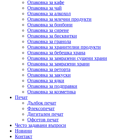
Опаковка за кафе
Опаковка за чай
Опаковка за алкохол
Опаковка за млечни продукти
Опаковка за бонбони
Опаковка за сирене
Опаковка за бисквитки
Опаковка за гранола
Опаковка за хранителни продукти
Опаковка за бебешка храна
Опаковка за замразени сушени храни
Опаковка за замразени храни
Опаковка за реторта
Опаковка за закуски
Опаковка за ядки
Опаковка за подправки
Опаковка за козметика
Печат
Дълбок печат
Флексопечат
Дигитален печат
Офсетов печат
Често задавани въпроси
Новини
Контакт