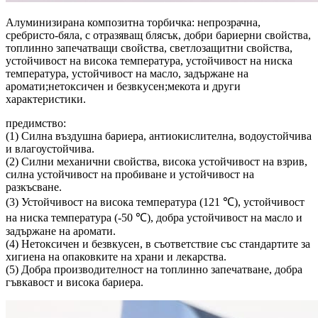
Алуминизирана композитна торбичка: непрозрачна,
сребристо-бяла, с отразяващ блясък, добри бариерни свойства,
топлинно запечатващи свойства, светлозащитни свойства,
устойчивост на висока температура, устойчивост на ниска
температура, устойчивост на масло, задържане на
аромати;нетоксичен и безвкусен;мекота и други
характеристики.
предимство:
(1) Силна въздушна бариера, антиокислителна, водоустойчива
и влагоустойчива.
(2) Силни механични свойства, висока устойчивост на взрив,
силна устойчивост на пробиване и устойчивост на
разкъсване.
(3) Устойчивост на висока температура (121 ℃), устойчивост
на ниска температура (-50 ℃), добра устойчивост на масло и
задържане на аромати.
(4) Нетоксичен и безвкусен, в съответствие със стандартите за
хигиена на опаковките на храни и лекарства.
(5) Добра производителност на топлинно запечатване, добра
гъвкавост и висока бариера.