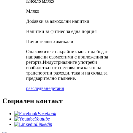
Кисело мляко
Мляко
Добавки за алкохолни напитки
Напитки за фитнес за една порция
Почистващи химикали
Опаковките с накрайник могат да бъдат
направени съвместими с приложения за
реторта.Индустриалните употреби
изобилстват от спестявания както на
транспортни разходи, така и на склад за
предварително пълнене.
разследване
детайл
Социален контакт
Facebook
Youtube
Linkedin