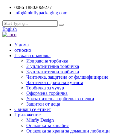
0086-18802069277
info@minflypackaging.com
English
У дома
относно
Гъвкава опаковка
Изправена торбичка
2-уплътнителна торбичка
3-уплътнителна торбичка
Чантичка, защитена от фалшифициране
Чантичка с дъно на кутията
Торбичка за чучур
Оформена торбичка
Уплътнителна торбичка за перки
Защитен от деца
Свиващ се етикет
Приложение
Minfly Design
Опаковка за канабис
Опаковка за храна за домашни любимци