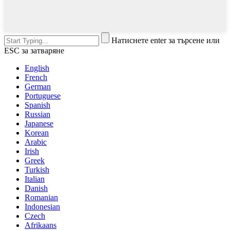
Натиснете enter за търсене или
ESC за затваряне
English
French
German
Portuguese
Spanish
Russian
Japanese
Korean
Arabic
Irish
Greek
Turkish
Italian
Danish
Romanian
Indonesian
Czech
Afrikaans