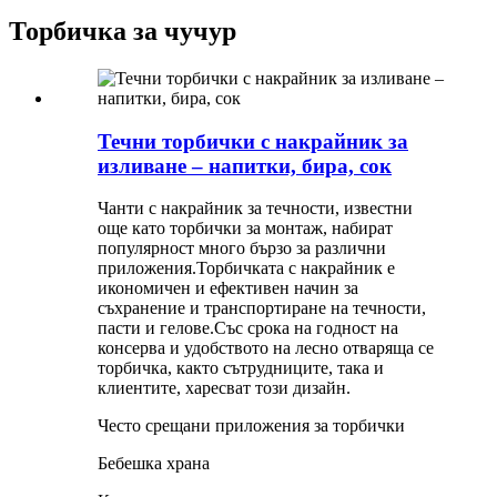
Торбичка за чучур
Течни торбички с накрайник за
изливане – напитки, бира, сок
Чанти с накрайник за течности, известни
още като торбички за монтаж, набират
популярност много бързо за различни
приложения.Торбичката с накрайник е
икономичен и ефективен начин за
съхранение и транспортиране на течности,
пасти и гелове.Със срока на годност на
консерва и удобството на лесно отваряща се
торбичка, както сътрудниците, така и
клиентите, харесват този дизайн.
Често срещани приложения за торбички
Бебешка храна