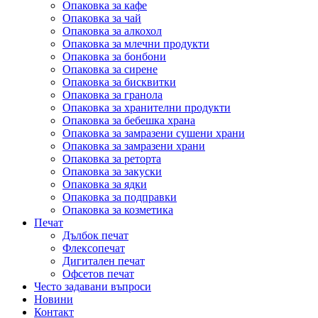
Опаковка за кафе
Опаковка за чай
Опаковка за алкохол
Опаковка за млечни продукти
Опаковка за бонбони
Опаковка за сирене
Опаковка за бисквитки
Опаковка за гранола
Опаковка за хранителни продукти
Опаковка за бебешка храна
Опаковка за замразени сушени храни
Опаковка за замразени храни
Опаковка за реторта
Опаковка за закуски
Опаковка за ядки
Опаковка за подправки
Опаковка за козметика
Печат
Дълбок печат
Флексопечат
Дигитален печат
Офсетов печат
Често задавани въпроси
Новини
Контакт