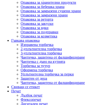
Опаковка за хранителни продукти
Опаковка за бебешка храна
Опаковка за замразени сушени храни
Опаковка за замразени храни
Опаковка за реторта
Опаковка за закуски
Опаковка за ядки
Опаковка за подправки
Опаковка за козметика
Гъвкава опаковка
Изправена торбичка
2-уплътнителна торбичка
3-уплътнителна торбичка
Чантичка, защитена от фалшифициране
Чантичка с дъно на кутията
Торбичка за чучур
Оформена торбичка
Уплътнителна торбичка за перки
Защитен от деца
Чантичка, защитена от фалшифициране
Свиващ се етикет
Печат
Дълбок печат
Флексопечат
Дигитален печат