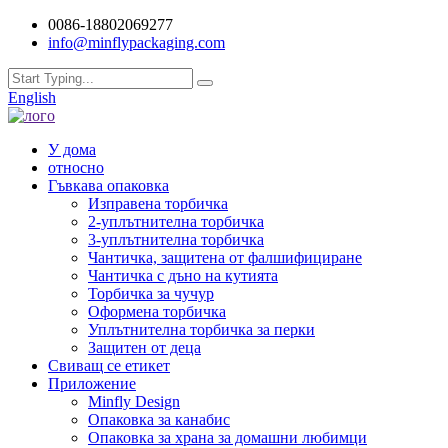
0086-18802069277
info@minflypackaging.com
English
У дома
относно
Гъвкава опаковка
Изправена торбичка
2-уплътнителна торбичка
3-уплътнителна торбичка
Чантичка, защитена от фалшифициране
Чантичка с дъно на кутията
Торбичка за чучур
Оформена торбичка
Уплътнителна торбичка за перки
Защитен от деца
Свиващ се етикет
Приложение
Minfly Design
Опаковка за канабис
Опаковка за храна за домашни любимци