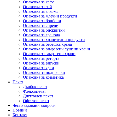
Опаковка за кафе
Опаковка за чай
Опаковка за алкохол
Опаковка за млечни продукти
Опаковка за бонбони
Опаковка за сирене
Опаковка за бисквитки
Опаковка за гранола
Опаковка за хранителни продукти
Опаковка за бебешка храна
Опаковка за замразени сушени храни
Опаковка за замразени храни
Опаковка за реторта
Опаковка за закуски
Опаковка за ядки
Опаковка за подправки
Опаковка за козметика
Печат
Дълбок печат
Флексопечат
Дигитален печат
Офсетов печат
Често задавани въпроси
Новини
Контакт