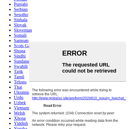
Punjabi
Serbian
Sesotho
Sinhala
Slovak
Slovenian
Somali
Samoan
Scots Gaelic
Shona
Sindhi
Sundanese
Swahili
Tajik
Tamil
Telugu
Thai
Ukrainian
Urdu
Uzbek
Vietnamese
Welsh
Xhosa
Yiddish
Yoruba