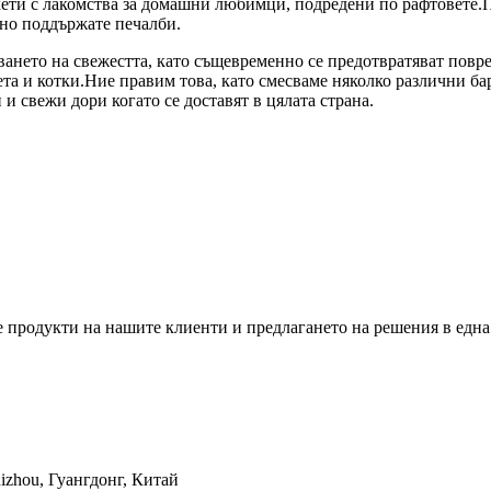
ети с лакомства за домашни любимци, подредени по рафтовете.
но поддържате печалби.
зването на свежестта, като същевременно се предотвратяват повр
чета и котки.Ние правим това, като смесваме няколко различни б
и свежи дори когато се доставят в цялата страна.
е продукти на нашите клиенти и предлагането на решения в една
uizhou, Гуангдонг, Китай