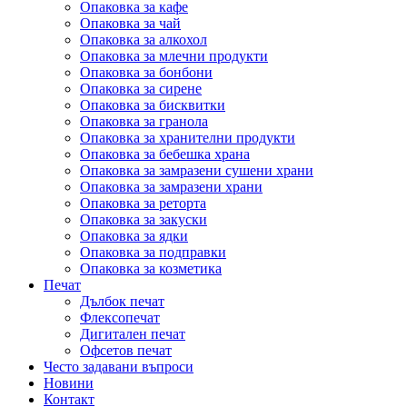
Опаковка за кафе
Опаковка за чай
Опаковка за алкохол
Опаковка за млечни продукти
Опаковка за бонбони
Опаковка за сирене
Опаковка за бисквитки
Опаковка за гранола
Опаковка за хранителни продукти
Опаковка за бебешка храна
Опаковка за замразени сушени храни
Опаковка за замразени храни
Опаковка за реторта
Опаковка за закуски
Опаковка за ядки
Опаковка за подправки
Опаковка за козметика
Печат
Дълбок печат
Флексопечат
Дигитален печат
Офсетов печат
Често задавани въпроси
Новини
Контакт