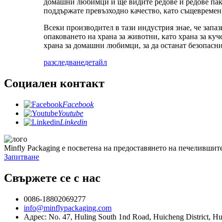
домашни любимци и ще видите редове и редове пак
поддържате превъзходно качество, като същевремен
Всеки производител в тази индустрия знае, че запа
опаковането на храна за животни, като храна за ку
храна за домашни любимци, за да останат безопасни 
разследване
детайл
Социален контакт
Facebook
Youtube
Linkedin
Minfly Packaging е посветена на предоставянето на печелившит
Запитване
Свържете се с нас
0086-18802069277
info@minflypackaging.com
Адрес: No. 47, Huling South 1nd Road, Huicheng District, H