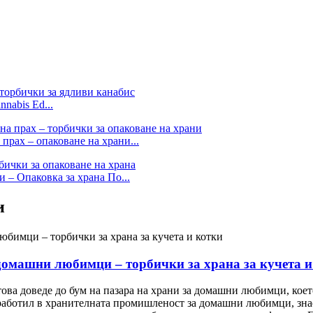
nabis Ed...
прах – опаковане на храни...
 – Опаковка за храна По...
и
домашни любимци – торбички за храна за кучета и
ова доведе до бум на пазара на храни за домашни любимци, коет
работил в хранителната промишленост за домашни любимци, знае,