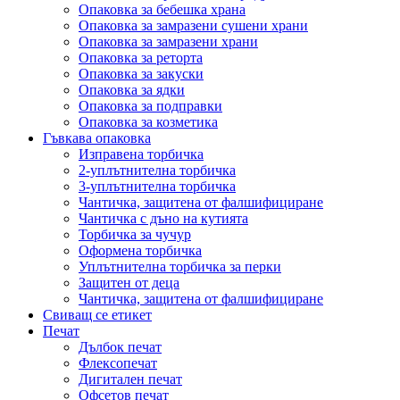
Опаковка за бебешка храна
Опаковка за замразени сушени храни
Опаковка за замразени храни
Опаковка за реторта
Опаковка за закуски
Опаковка за ядки
Опаковка за подправки
Опаковка за козметика
Гъвкава опаковка
Изправена торбичка
2-уплътнителна торбичка
3-уплътнителна торбичка
Чантичка, защитена от фалшифициране
Чантичка с дъно на кутията
Торбичка за чучур
Оформена торбичка
Уплътнителна торбичка за перки
Защитен от деца
Чантичка, защитена от фалшифициране
Свиващ се етикет
Печат
Дълбок печат
Флексопечат
Дигитален печат
Офсетов печат