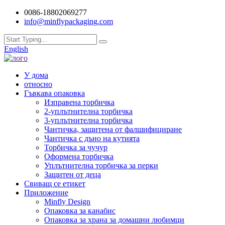
0086-18802069277
info@minflypackaging.com
English
У дома
относно
Гъвкава опаковка
Изправена торбичка
2-уплътнителна торбичка
3-уплътнителна торбичка
Чантичка, защитена от фалшифициране
Чантичка с дъно на кутията
Торбичка за чучур
Оформена торбичка
Уплътнителна торбичка за перки
Защитен от деца
Свиващ се етикет
Приложение
Minfly Design
Опаковка за канабис
Опаковка за храна за домашни любимци