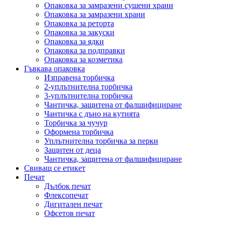
Опаковка за замразени сушени храни
Опаковка за замразени храни
Опаковка за реторта
Опаковка за закуски
Опаковка за ядки
Опаковка за подправки
Опаковка за козметика
Гъвкава опаковка
Изправена торбичка
2-уплътнителна торбичка
3-уплътнителна торбичка
Чантичка, защитена от фалшифициране
Чантичка с дъно на кутията
Торбичка за чучур
Оформена торбичка
Уплътнителна торбичка за перки
Защитен от деца
Чантичка, защитена от фалшифициране
Свиващ се етикет
Печат
Дълбок печат
Флексопечат
Дигитален печат
Офсетов печат