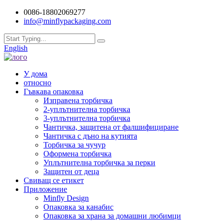
0086-18802069277
info@minflypackaging.com
English
У дома
относно
Гъвкава опаковка
Изправена торбичка
2-уплътнителна торбичка
3-уплътнителна торбичка
Чантичка, защитена от фалшифициране
Чантичка с дъно на кутията
Торбичка за чучур
Оформена торбичка
Уплътнителна торбичка за перки
Защитен от деца
Свиващ се етикет
Приложение
Minfly Design
Опаковка за канабис
Опаковка за храна за домашни любимци