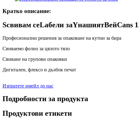
Кратко описание:
S
свивам се
L
абели за
Y
нашият
B
ей
C
ans
1
Професионални решения за опаковане на кутии за бира
Свиваемо фолио за цялото тяло
Свиване на групови опаковки
Дигитален, флексо и дълбок печат
Изпратете имейл до нас
Подробности за продукта
Продуктови етикети