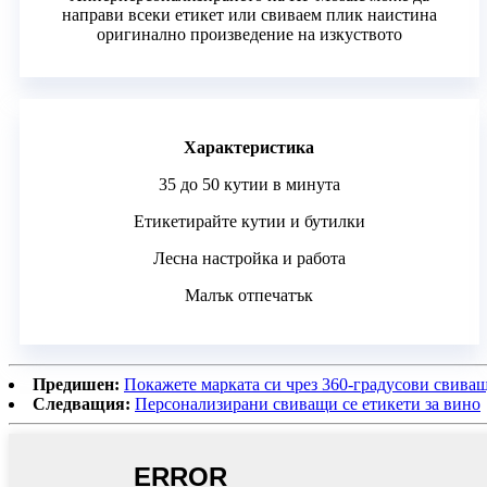
направи всеки етикет или свиваем плик наистина
оригинално произведение на изкуството
Характеристика
35 до 50 кутии в минута
Етикетирайте кутии и бутилки
Лесна настройка и работа
Малък отпечатък
Предишен:
Покажете марката си чрез 360-градусови свиващ
Следващия:
Персонализирани свиващи се етикети за вино