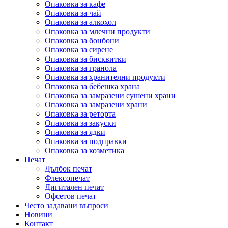
Опаковка за кафе
Опаковка за чай
Опаковка за алкохол
Опаковка за млечни продукти
Опаковка за бонбони
Опаковка за сирене
Опаковка за бисквитки
Опаковка за гранола
Опаковка за хранителни продукти
Опаковка за бебешка храна
Опаковка за замразени сушени храни
Опаковка за замразени храни
Опаковка за реторта
Опаковка за закуски
Опаковка за ядки
Опаковка за подправки
Опаковка за козметика
Печат
Дълбок печат
Флексопечат
Дигитален печат
Офсетов печат
Често задавани въпроси
Новини
Контакт