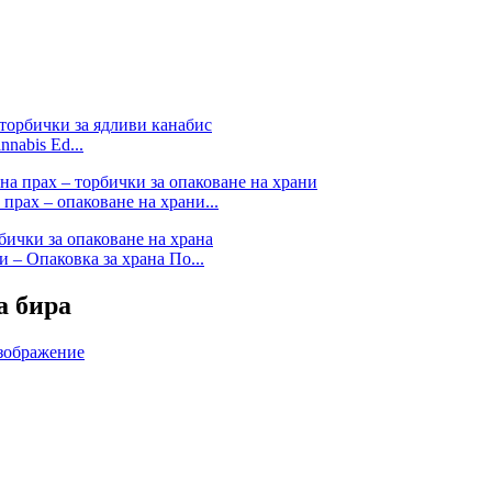
nabis Ed...
прах – опаковане на храни...
 – Опаковка за храна По...
а бира