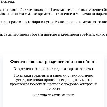
 поръчка
р за занаятчийските пивовари.Представете си, че имате точния б
на на етикета с малко време за изпълнение и минимални паричн
нализирате вашите бири в кутии.Включването на метално фолио в
и, за да произведат богати цветове и качествени графики, които
Флексо с висока разделителна способност
За критични за цветовете дълги тиражи за печат
По-гладки градиенти и винетки с технологично
усъвършенстван процес на екраниране, който
произвежда по-богати цветове с по-добър контрол на
точките
8 цветна печатна машина